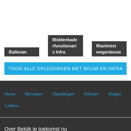
Middenkade
rfunctionari
Machinist
Balkman
s Infra
wegenbouw
TOON ALLE OPLEIDINGEN MET BOUW EN INFRA
Home
Beroepen
Opleidingen
Scholen
Stages
Lobbox
Over Bekijk je toekomst nu