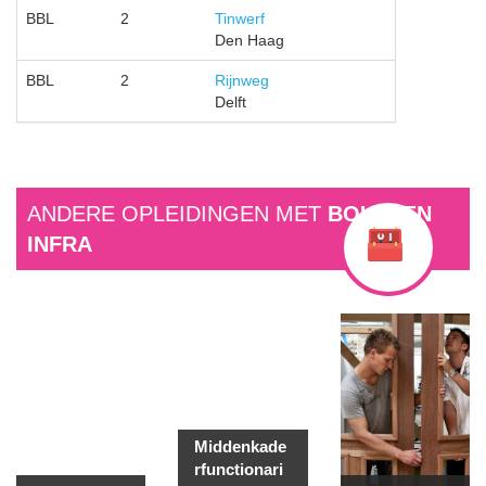
BBL
2
Tinwerf
Den Haag
BBL
2
Rijnweg
Delft
ANDERE OPLEIDINGEN MET
BOUW EN
INFRA
Middenkade
rfunctionari