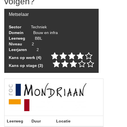
volgen?
Metselaar
Sector
Techniek
Domein
Bouw en infra
Leerweg
BBL
Niveau
2
Leerjaren
2
Kans op werk (4)
Kans op stage (3)
Leerweg
Duur
Locatie