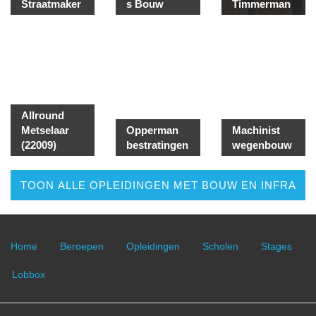
Straatmaker
s Bouw
Timmerman
Allround
Metselaar
Opperman
Machinist
(22009)
bestratingen
wegenbouw
TOON ALLE OPLEIDINGEN MET BOUW EN INFRA
Home
Beroepen
Opleidingen
Scholen
Stages
Lobbox