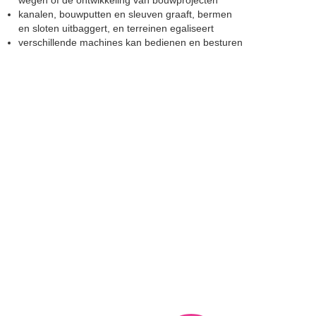
wegen of de ontwikkeling van bouwprojecten
kanalen, bouwputten en sleuven graaft, bermen
en sloten uitbaggert, en terreinen egaliseert
verschillende machines kan bedienen en besturen