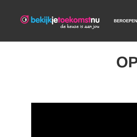
BEROEPE
OP