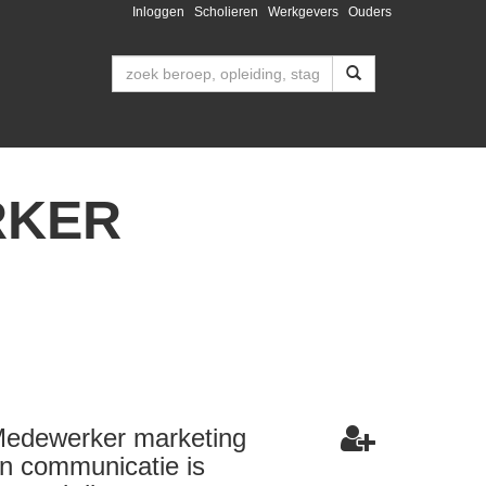
Inloggen
Scholieren
Werkgevers
Ouders
RKER
edewerker marketing
n communicatie is