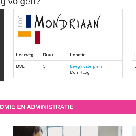
ng volgen?
Leerweg
Duur
Locatie
BOL
3
Leeghwaterplein
Den Haag
OMIE EN ADMINISTRATIE