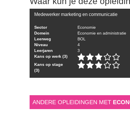
Waar kun je deze opleidi
Medewerker marketing en communicatie
Sector
Economie
Domein
Economie en administratie
Leerweg
BOL
Niveau
4
Leerjaren
3
Kans op werk (3)
Kans op stage
(3)
ANDERE OPLEIDINGEN MET
ECON