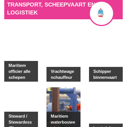
TRANSPORT, SCHEEPVAART EN
LOGISTIEK
Maritiem
officier alle
Vrachtwage
Schipper
schepen
nchauffeur
binnenvaart
Steward /
Maritiem
Stewardess
waterbouwe