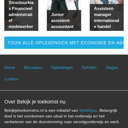
Structuurkla
s Financieel
Assistent-
administrati
Junior
manager
ef
assistent-
international
medewerker
accountant
e handel
TOON ALLE OPLEIDINGEN MET ECONOMIE EN ADMI
Home
Beroepen
Opleidingen
Scholen
Stages
Lobbox
Over Bekijk je toekomst nu
Bekijkjetoekomstnu.nl is een initiatief van
Spirit4you
. Belangrijk
doel is het voorkomen van uitval in het onderwijs en het
verbeteren van de doorstroming naar vervolgonderwijs en werk.