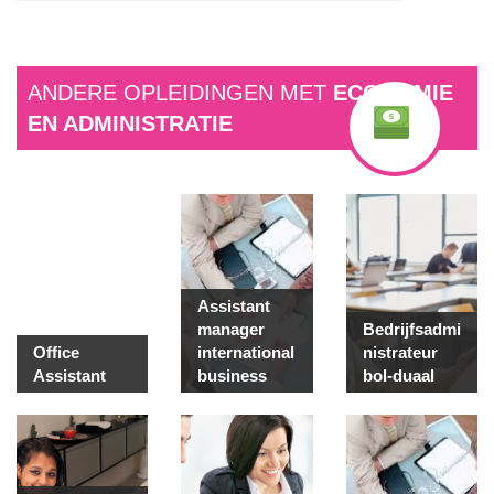
ANDERE OPLEIDINGEN MET
ECONOMIE
EN ADMINISTRATIE
Assistant
manager
Bedrijfsadmi
Office
international
nistrateur
Assistant
business
bol-duaal