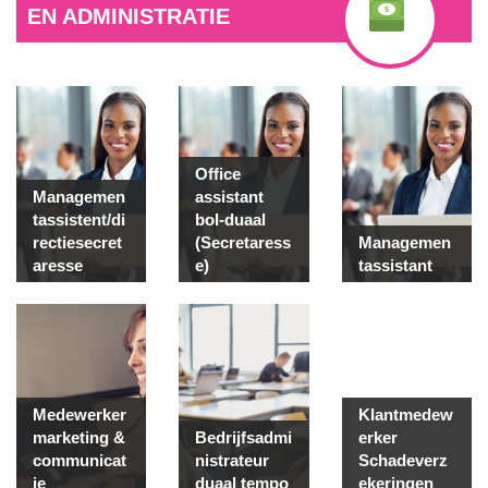
EN ADMINISTRATIE
Office
Managemen
assistant
tassistent/di
bol-duaal
rectiesecret
(Secretaress
Managemen
aresse
e)
tassistant
Medewerker
Klantmedew
marketing &
Bedrijfsadmi
erker
communicat
nistrateur
Schadeverz
ie
duaal tempo
ekeringen