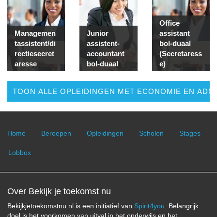
Office
Managemen
Junior
assistant
tassistent/di
assistent-
bol-duaal
rectiesecret
accountant
(Secretaress
aresse
bol-duaal
e)
TOON ALLE OPLEIDINGEN MET ECONOMIE EN ADMI
Home
Beroepen
Opleidingen
Scholen
Stages
Lobbox
Over Bekijk je toekomst nu
Bekijkjetoekomstnu.nl is een initiatief van
Spirit4you
. Belangrijk
doel is het voorkomen van uitval in het onderwijs en het