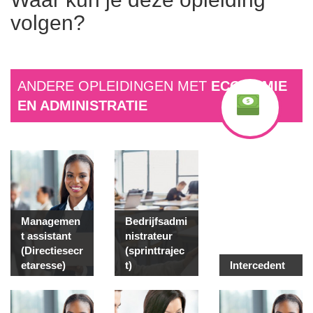
volgen?
ANDERE OPLEIDINGEN MET
ECONOMIE
EN ADMINISTRATIE
Managemen
Bedrijfsadmi
t assistant
nistrateur
(Directiesecr
(sprinttrajec
etaresse)
t)
Intercedent