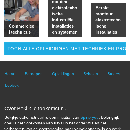
monteur
elektrotechn
Eerste
ische
monteur
industriële
elektrotechn
Commerciee
installaties
ische
l technicus
en systemen
installaties
TOON ALLE OPLEIDINGEN MET TECHNIEK EN PRO
Home
Beroepen
Opleidingen
Scholen
Stages
Lobbox
Over Bekijk je toekomst nu
Bekijkjetoekomstnu.nl is een initiatief van
Spirit4you
. Belangrijk
doel is het voorkomen van uitval in het onderwijs en het
verbeteren van de doorstroming naar vervolgonderwijs en werk.