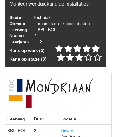
Monteur werktuigkundige installaties
Sector
Techniek
Domein
Techniek en procesindustrie
Leerweg
BBL, BOL
Niveau
2
Leerjaren
2
Kans op werk (5)
Kans op stage (3)
Leerweg
Duur
Locatie
BBL, BOL
2
Tinwerf
Den Haag