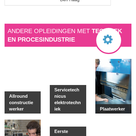
ANDERE OPLEIDINGEN MET
TECHNIEK
EN PROCESINDUSTRIE
Servicetech
Allround
nicus
constructie
elektrotechn
werker
iek
Plaatwerker
Eerste