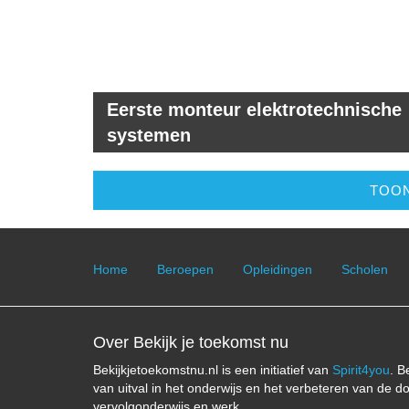
Eerste monteur elektrotechnische
systemen
TOON
Home
Beroepen
Opleidingen
Scholen
Over Bekijk je toekomst nu
Bekijkjetoekomstnu.nl is een initiatief van
Spirit4you
. B
van uitval in het onderwijs en het verbeteren van de d
vervolgonderwijs en werk.