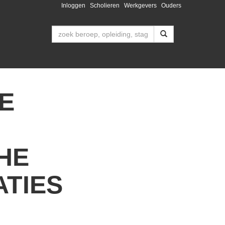
Inloggen
Scholieren
Werkgevers
Ouders
E
HE
ATIES