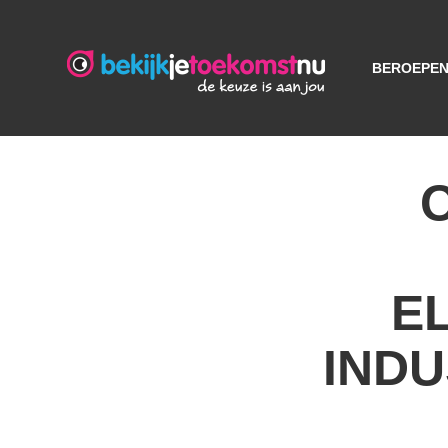
BEROEPE
E
INDU