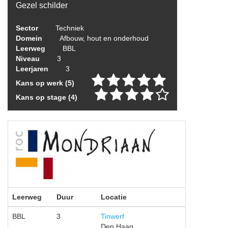
Gezel schilder
Sector
Techniek
Domein
Afbouw, hout en onderhoud
Leerweg
BBL
Niveau
3
Leerjaren
3
Kans op werk (5)
Kans op stage (4)
Leerweg
Duur
Locatie
BBL
3
Tinwerf
Den Haag