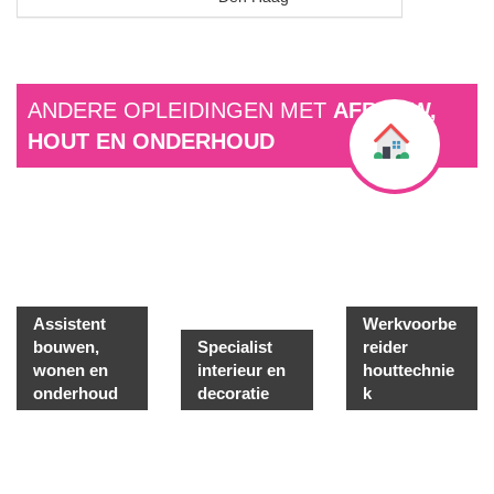
ANDERE OPLEIDINGEN MET
AFBOUW,
HOUT EN ONDERHOUD
Assistent
Werkvoorbe
bouwen,
Specialist
reider
wonen en
interieur en
houttechnie
onderhoud
decoratie
k