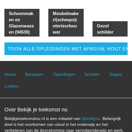
Schoonmak
Meubelmake
en en
r/(scheeps)i
Glazenwass
nterieurbou
Gezel
en (94530)
wer
schilder
TOON ALLE OPLEIDINGEN MET AFBOUW, HOUT E
Home
Beroepen
Opleidingen
Scholen
Stages
Lobbox
Over Bekijk je toekomst nu
Bekijkjetoekomstnu.nl is een initiatief van
Spirit4you
. Belangrijk
doel is het voorkomen van uitval in het onderwijs en het
verbeteren van de doorstroming naar vervolgonderwijs en werk.