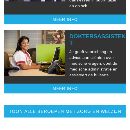
danslessen in buurthuizen
en op sch...
MEER INFO
DOKTERSASSISTEN
T
Je geeft voorlichting en
advies aan cliënten over
medische vragen, doet de
medische administratie en
assisteert de huisarts.
MEER INFO
TOON ALLE BEROEPEN MET ZORG EN WELZIJN