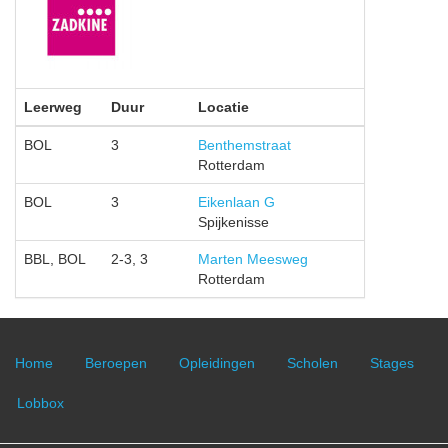
Leerweg
Duur
Locatie
BOL
3
Benthemstraat
Rotterdam
BOL
3
Eikenlaan G
Spijkenisse
BBL, BOL
2-3, 3
Marten Meesweg
Rotterdam
Home
Beroepen
Opleidingen
Scholen
Stages
Lobbox