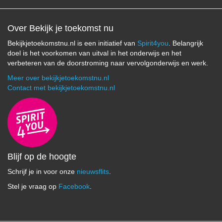
2
2
3
3
3
Over Bekijk je toekomst nu
Bekijkjetoekomstnu.nl is een initiatief van
Spirit4you
. Belangrijk
doel is het voorkomen van uitval in het onderwijs en het
verbeteren van de doorstroming naar vervolgonderwijs en werk.
Meer over bekijkjetoekomstnu.nl
Contact met bekijkjetoekomstnu.nl
Blijf op de hoogte
Schrijf je in voor onze
nieuwsflits
.
Stel je vraag op
Facebook
.