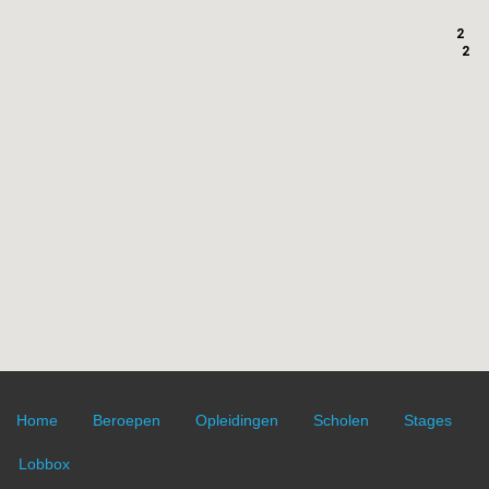
2
2
Home
Beroepen
Opleidingen
Scholen
Stages
Lobbox